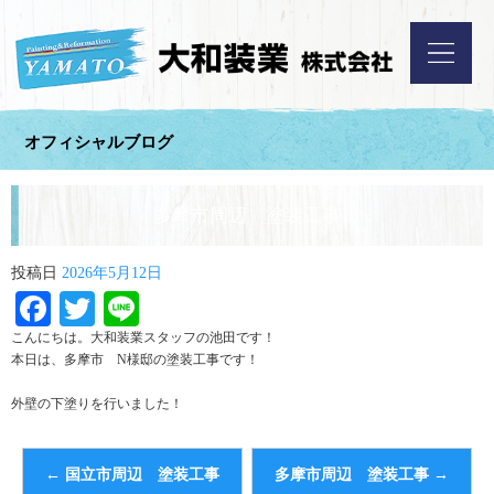
オフィシャルブログ
多摩市周辺 塗装工事
投稿日
2026年5月12日
Facebook
Twitter
Line
こんにちは。大和装業スタッフの池田です！
本日は、多摩市 N様邸の塗装工事です！
外壁の下塗りを行いました！
←
国立市周辺 塗装工事
多摩市周辺 塗装工事
→